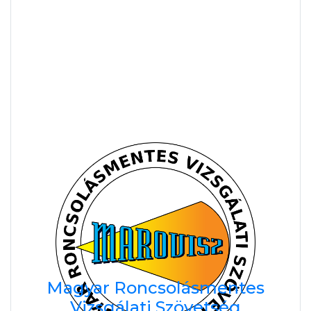
Magyar Roncsolásmentes
Vizsgálati Szövetség