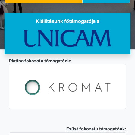
Kiállításunk főtámogatója a
Platina fokozatú támogatónk:
Ezüst fokozatú támogatónk: