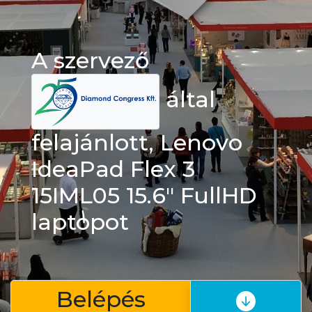
A szervező
által
felajánlott, Lenovo
IdeaPad Flex 3
15IML05 15.6" FullHD
laptopot
Belépés