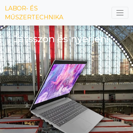
LABOR- ÉS
MŰSZERTECHNIKA
Játsszon és nyerjen!