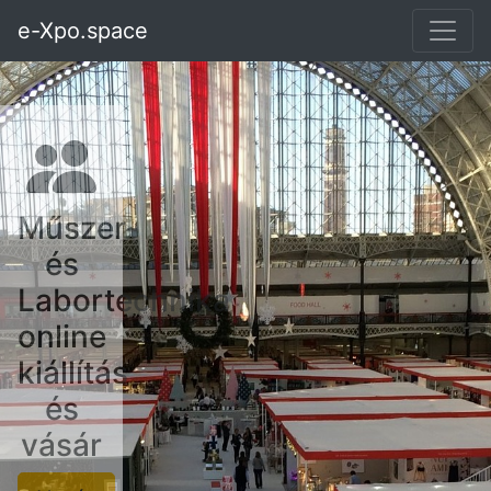
e-Xpo.space
Műszer-
és
Labortechnika
online
kiállítás
és
vásár